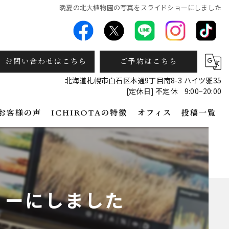
晩夏の北大植物園の写真をスライドショーにしました
お問い合わせはこちら
ご予約はこちら
北海道札幌市白石区本通9丁目南8-3 ハイツ雅35
[定休日] 不定休 9:00−20:00
お客様の声
ICHIROTAの特徴
オフィス
投稿一覧
写真
カメラマン
ョーにしました
動画
ドローン