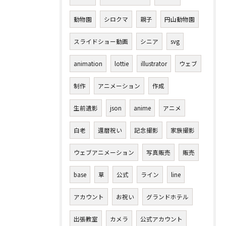
動物園
シロクマ
親子
円山動物園
スライドショー動画
シニア
svg
animation
lottie
illustrator
ウェブ
制作
アニメーション
作成
生前遺影
json
anime
アニメ
白老
還暦祝い
記念撮影
家族撮影
ウェブアニメーション
写真販売
販売
base
草
公式
ライン
line
アカウント
お祝い
グランドホテル
出張教室
カメラ
公式アカウント