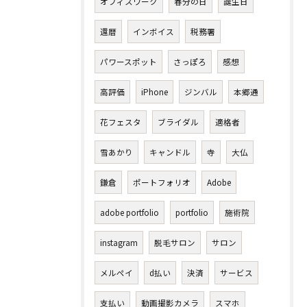
オフィスワーク
春分の日
誕生日
還暦
インボイス
税務署
パワースポット
さっぽろ
感想
高評価
iPhone
ジンバル
本郷通
花フェスタ
ブライダル
適格者
雪あかり
キャンドル
寺
大仏
鎌倉
ポートフォリオ
Adobe
adobe portfolio
portfolio
施術院
instagram
脱毛サロン
サロン
メルペイ
d払い
決済
サービス
支払い
動画撮影カメラ
スマホ