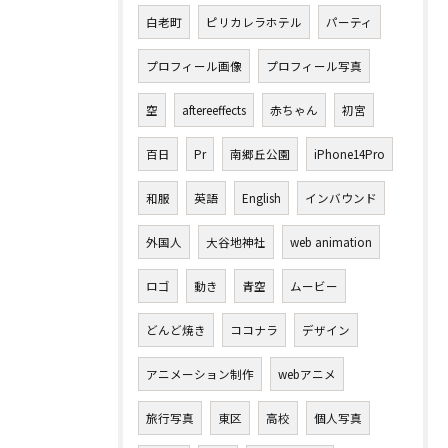
白老町
ピリカレラホテル
パーティ
プロフィール画像
プロフィール写真
空
aftereeffects
赤ちゃん
初宮
百日
Pr
南郷丘公園
iPhone14Pro
和服
英語
English
インバウンド
外国人
大谷地神社
web animation
ロゴ
動き
青空
ムービー
どんど焼き
ココナラ
デザイン
アニメーション制作
webアニメ
旅行写真
東区
高校
個人写真