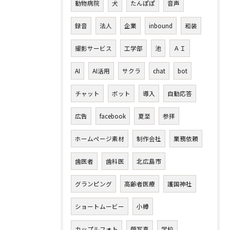
動物病院
犬
たんぽぽ
音声
録音
法人
企業
inbound
和装
撮影サービス
工学部
池
ＡＩ
AI
AI活用
サクラ
chat
bot
チャット
ボット
導入
自動応答
広告
facebook
夏至
参拝
ホームページ素材
制作会社
業務依頼
歯医者
歯科医
北広島市
グランピング
高齢者医療
護国神社
ショートムービー
小樽
カップルフォト
顔写真
学校