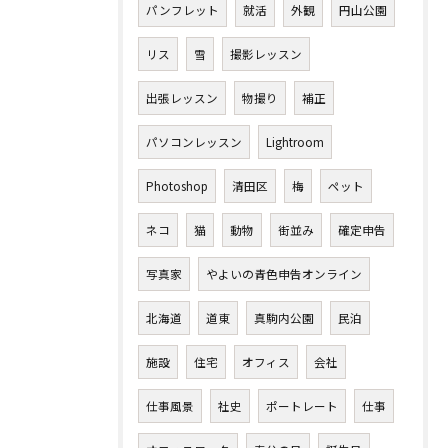
パンフレット
就活
外観
円山公園
お問い合わせはこちら
リス
雪
撮影レッスン
出張レッスン
物撮り
補正
パソコンレッスン
Lightroom
Photoshop
清田区
梅
ペット
ネコ
猫
動物
街並み
確定申告
写真家
やよいの青色申告オンライン
北海道
道東
真駒内公園
民泊
施設
住宅
オフィス
会社
仕事風景
社史
ポートレート
仕事