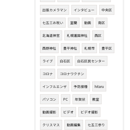
出張カメラマン
インタビュー
中央区
七五三お祝い
室蘭
動画
南区
北海道神宮
札幌護国神社
西区
西野神社
豊平神社
札幌市
豊平区
ライブ
白石区
白石区民センター
コロナ
コロナワクチン
インフルエンザ
予防接種
hitaru
パソコン
PC
年賀状
教室
動画撮影
ビデオ
ビデオ撮影
クリスマス
動画編集
七五三参り