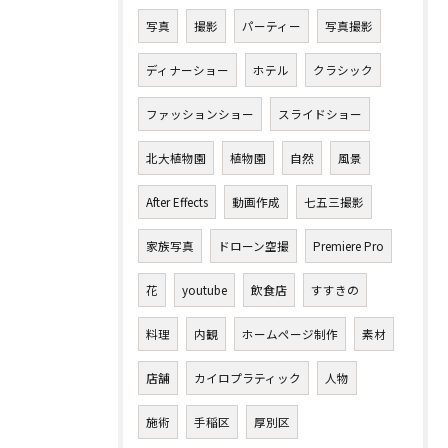
写真
撮影
パーティー
写真撮影
ディナーショー
ホテル
クラシック
ファッションショー
スライドショー
北大植物園
植物園
自然
風景
After Effects
動画作成
七五三撮影
家族写真
ドローン空撮
Premiere Pro
花
youtube
飲食店
すすきの
料理
内観
ホームページ制作
素材
店舗
カイロプラティック
人物
施術
手稲区
厚別区