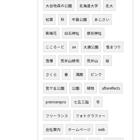
大谷地森の公園
北海道大学
北大
紅葉
秋
中島公園
あじさい
紫陽花
白石神社
厚別神社
こころーど
ae
大通公園
雪まつり
雪像
荒井山緑地
荒井山
桜
さくら
春
満開
ピンク
宮ケ丘公園
公園
植物
aftereffects
premierepro
七五三詣
冬
フリーランス
フォトグラファー
会社案内
ホームページ
web
ご要望をぜひおきかせください